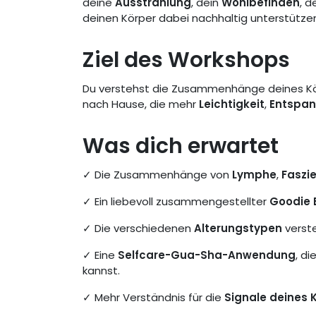
deine
Ausstrahlung
, dein
Wohlbefinden
, d
deinen Körper dabei nachhaltig unterstütze
Ziel des Workshops
Du verstehst die Zusammenhänge deines Kö
nach Hause, die mehr
Leichtigkeit
,
Entspa
Was dich erwartet
✓ Die Zusammenhänge von
Lymphe
,
Faszi
✓ Ein liebevoll zusammengestellter
Goodie 
✓ Die verschiedenen
Alterungstypen
verste
✓ Eine
Selfcare-Gua-Sha-Anwendung
, di
kannst.
✓ Mehr Verständnis für die
Signale deines 