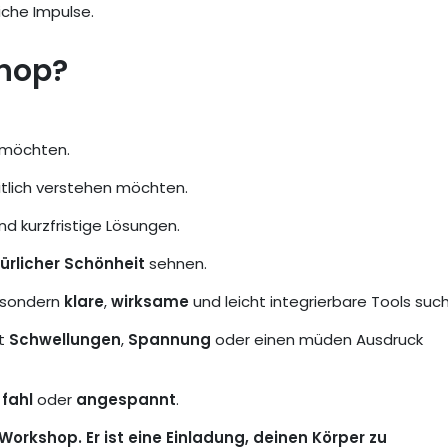
iche Impulse.
shop?
 möchten.
tlich verstehen möchten.
d kurzfristige Lösungen.
ürlicher Schönheit
sehnen.
, sondern
klare
,
wirksame
und leicht integrierbare Tools suc
st
Schwellungen
,
Spannung
oder einen müden Ausdruck
,
fahl
oder
angespannt
.
orkshop. Er ist eine Einladung, deinen Körper zu