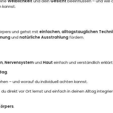
eine
Weiblichkeit
und dein
Gesicht
beeinflussen – und wie 
n kannst.
rpers und gehst mit
einfachen
,
alltagstauglichen Techn
nnung
und
natürliche Ausstrahlung
fördern.
en
,
Nervensystem
und
Haut
einfach und verständlich erklärt
Bag
.
hen – und worauf du individuell achten kannst.
e du direkt vor Ort lernst und einfach in deinen Alltag integrie
Körpers
.