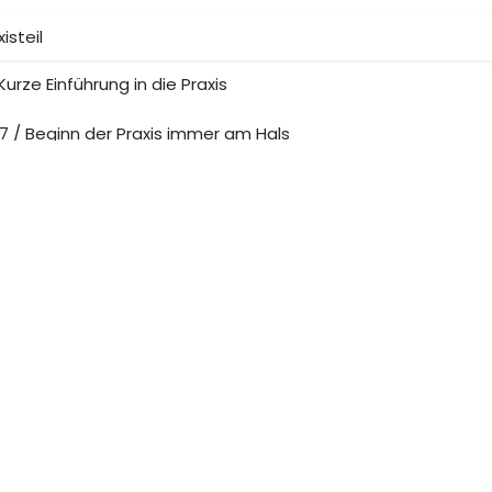
isteil
Kurze Einführung in die Praxis
7 / Beginn der Praxis immer am Hals
8 / Halsbereich
9 / Doppelkinn
10 / Marionetten Linien 1
11 / Marionettelinie 2
12 / Masetter Muskel
13 / Nasolabialfalte 1
14 / Nasolabialfalte 2 & Wangen